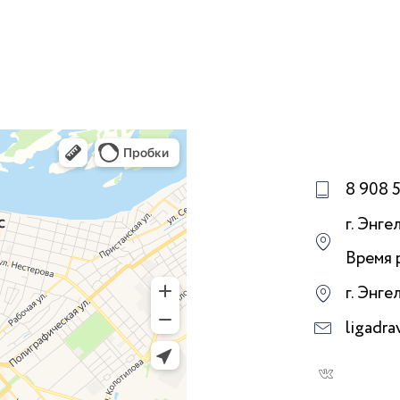
8 908 
г. Энгел
Время 
г. Энге
ligadr