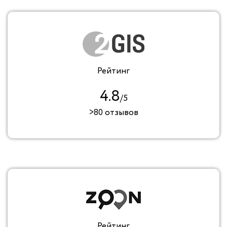
Рейтинг
4.8
/5
>80 отзывов
Рейтинг