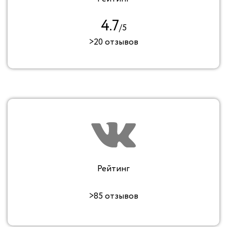
4.7
/5
>20 отзывов
Рейтинг
>85 отзывов