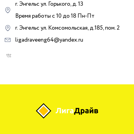
г. Энгельс ул. Горького, д. 13
Время работы с 10 до 18 Пн-Пт
г. Энгельс ул. Комсомольская, д.185, пом. 2
ligadraveeng64@yandex.ru