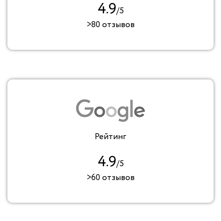
4.9
/5
>80 отзывов
Рейтинг
4.9
/5
>60 отзывов